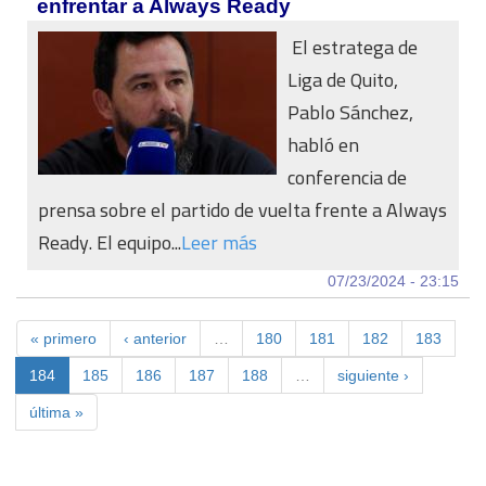
enfrentar a Always Ready
El estratega de
Liga de Quito,
Pablo Sánchez,
habló en
conferencia de
prensa sobre el partido de vuelta frente a Always
Ready. El equipo...
Leer más
07/23/2024 - 23:15
« primero
‹ anterior
…
180
181
182
183
184
185
186
187
188
…
siguiente ›
última »