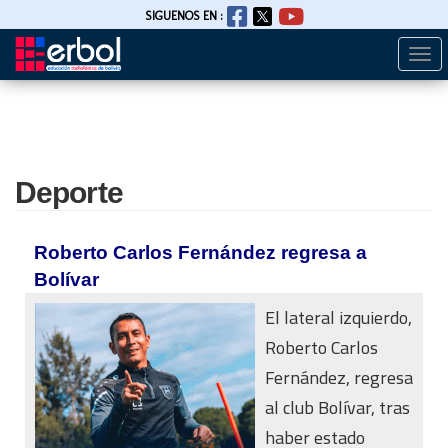
SIGUENOS EN :
Togg
Pasar
navi
al
contenido
principal
Deporte
Roberto Carlos Fernández regresa a
Bolívar
El lateral izquierdo,
Roberto Carlos
Fernández, regresa
al club Bolívar, tras
haber estado