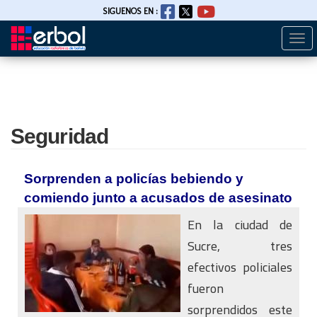
SIGUENOS EN :
Togg
Pasar
navi
al
contenido
principal
Seguridad
Sorprenden a policías bebiendo y
comiendo junto a acusados de asesinato
En la ciudad de
Sucre, tres
efectivos policiales
fueron
sorprendidos este