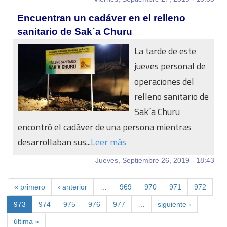
Encuentran un cadáver en el relleno
sanitario de Sak´a Churu
La tarde de este
jueves personal de
operaciones del
relleno sanitario de
Sak´a Churu
encontró el cadáver de una persona mientras
desarrollaban sus...
Leer más
Jueves, Septiembre 26, 2019 - 18:43
« primero
‹ anterior
…
969
970
971
972
973
974
975
976
977
…
siguiente ›
última »