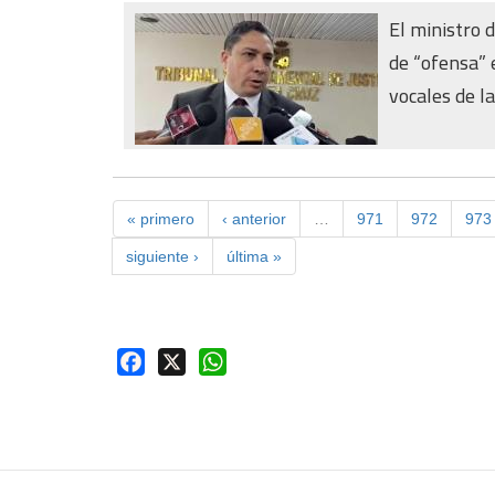
El ministro d
de “ofensa” e
vocales de las
« primero
‹ anterior
…
971
972
973
siguiente ›
última »
Facebook
X
WhatsApp