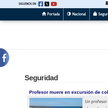
SIGUENOS EN :
Portada
Nacional
Segur
Pasar
al
contenido
principal
Seguridad
Profesor muere en excursión de cole
Un profesor 