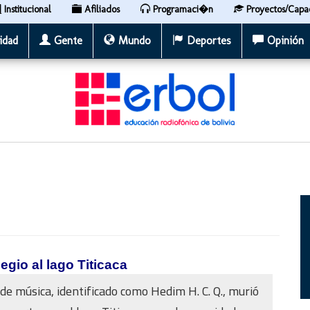
Institucional
Afiliados
Programaci�n
Proyectos/Capa
idad
Gente
Mundo
Deportes
Opinión
gio al lago Titicaca
de música, identificado como Hedim H. C. Q., murió