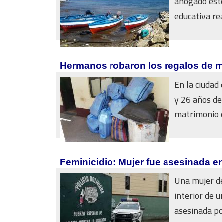
ahogado este
educativa rea
Hermanos robaron los regalos de m
En la ciudad 
y 26 años de
matrimonio d
Feminicidio: Mujer fue asesinada en 
Una mujer de
interior de u
asesinada por