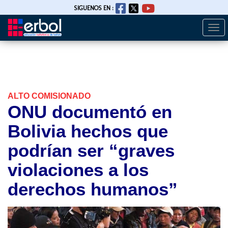
SIGUENOS EN :
Togg
Pasar
navi
al
contenido
principal
ALTO COMISIONADO
ONU documentó en
Bolivia hechos que
podrían ser “graves
violaciones a los
derechos humanos”