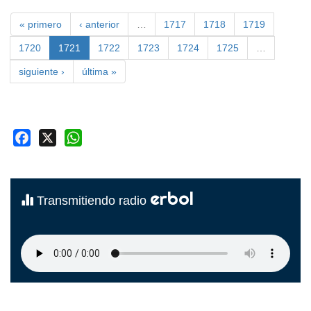
« primero
‹ anterior
…
1717
1718
1719
1720
1721
1722
1723
1724
1725
…
siguiente ›
última »
Facebook
X
WhatsApp
erbol
Transmitiendo radio