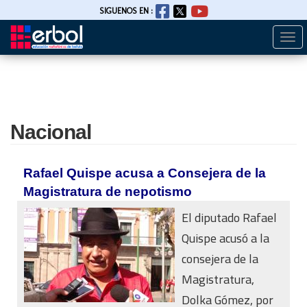
SIGUENOS EN :
Togg
Pasar
navi
al
contenido
principal
Nacional
Rafael Quispe acusa a Consejera de la
Magistratura de nepotismo
El diputado Rafael
Quispe acusó a la
consejera de la
Magistratura,
Dolka Gómez, por