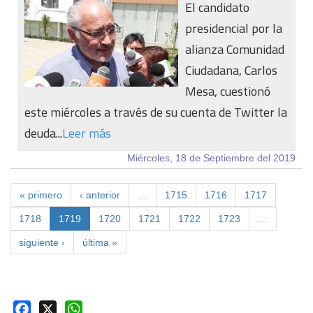
El candidato
presidencial por la
alianza Comunidad
Ciudadana, Carlos
Mesa, cuestionó
este miércoles a través de su cuenta de Twitter la
deuda...
Leer más
Miércoles, 18 de Septiembre del 2019
« primero
‹ anterior
…
1715
1716
1717
1718
1719
1720
1721
1722
1723
…
siguiente ›
última »
Facebook
X
WhatsApp