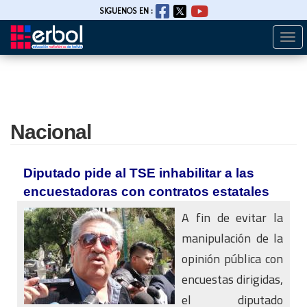
SIGUENOS EN :
Togg
Pasar
navi
al
contenido
principal
Nacional
Diputado pide al TSE inhabilitar a las
encuestadoras con contratos estatales
A fin de evitar la
manipulación de la
opinión pública con
encuestas dirigidas,
el diputado