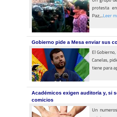
protesta e
Paz,...
Leer m
Gobierno pide a Mesa enviar sus co
El Gobierno,
Canelas, pid
tiene para ap
Académicos exigen auditoría y, si 
comicios
Un numeroso