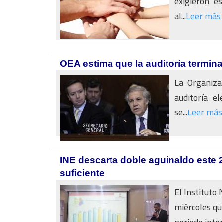
exigieron es
al...
Leer más
OEA estima que la auditoría termina
La Organiza
auditoría el
se...
Leer más
INE descarta doble aguinaldo este 
suficiente
El Instituto 
miércoles qu
periodo inte