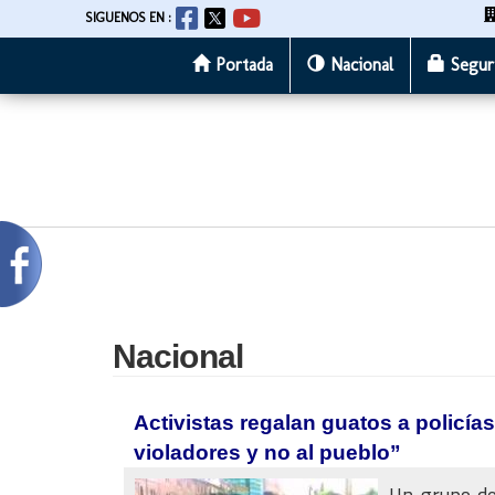
SIGUENOS EN :
Portada
Nacional
Segur
Pasar
al
contenido
principal
Nacional
Activistas regalan guatos a policía
violadores y no al pueblo”
Un grupo de 