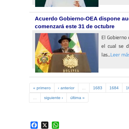
Acuerdo Gobierno-OEA dispone audit
comenzará este 31 de octubre
El Gobierno 
el cual se d
las...
Leer má
« primero
‹ anterior
…
1683
1684
1
…
siguiente ›
última »
Facebook
X
WhatsApp