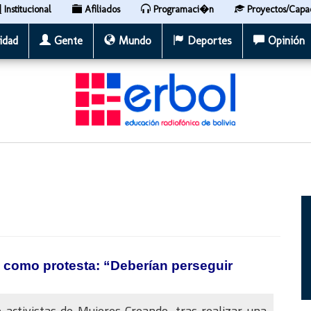
Institucional
Afiliados
Programaci�n
Proyectos/Capa
idad
Gente
Mundo
Deportes
Opinión
s como protesta: “Deberían perseguir
activistas de Mujeres Creando, tras realizar una