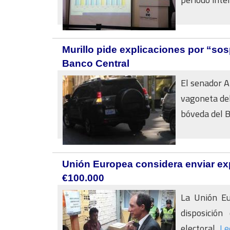
Murillo pide explicaciones por “so
Banco Central
El senador A
vagoneta del
bóveda del B
Unión Europea considera enviar exp
€100.000
La Unión Eu
disposición
electoral...
Le