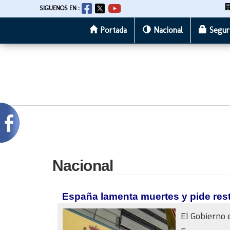
SIGUENOS EN :
Portada
Nacional
Segur
Pasar
al
contenido
principal
Nacional
España lamenta muertes y pide resta
El Gobierno 