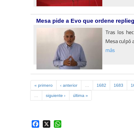
Mesa pide a Evo que ordene replieg
Tras los he
Mesa culpó a 
más
« primero
‹ anterior
…
1682
1683
1
…
siguiente ›
última »
Facebook
X
WhatsApp