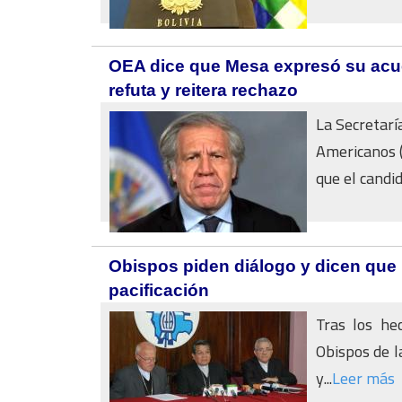
OEA dice que Mesa expresó su acue
refuta y reitera rechazo
La Secretarí
Americanos 
que el candid
Obispos piden diálogo y dicen que u
pacificación
Tras los he
Obispos de la
y...
Leer más