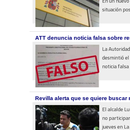
En un nuevo 
situación pos
ATT denuncia noticia falsa sobre res
La Autoridad
desmintió el
noticia falsa 
Revilla alerta que se quiere buscar 
El alcalde L
no participa
jueves en La 