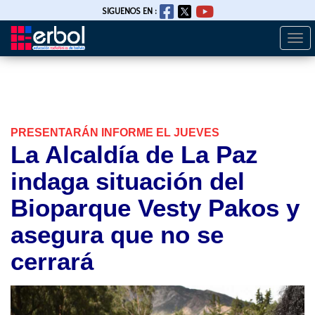
SIGUENOS EN :
Togg
Pasar
navi
al
contenido
principal
PRESENTARÁN INFORME EL JUEVES
La Alcaldía de La Paz
indaga situación del
Bioparque Vesty Pakos y
asegura que no se
cerrará