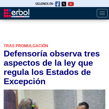
SIGUENOS EN :
Togg
Pasar
navi
al
contenido
principal
TRAS PROMULGACIÓN
Defensoría observa tres
aspectos de la ley que
regula los Estados de
Excepción