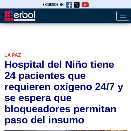
SIGUENOS EN :
Togg
Pasar
navi
al
contenido
principal
LA PAZ
Hospital del Niño tiene
24 pacientes que
requieren oxígeno 24/7 y
se espera que
bloqueadores permitan
paso del insumo