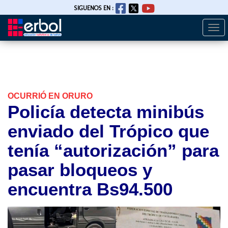
SIGUENOS EN :
Togg
Pasar
navi
al
contenido
principal
OCURRIÓ EN ORURO
Policía detecta minibús
enviado del Trópico que
tenía “autorización” para
pasar bloqueos y
encuentra Bs94.500