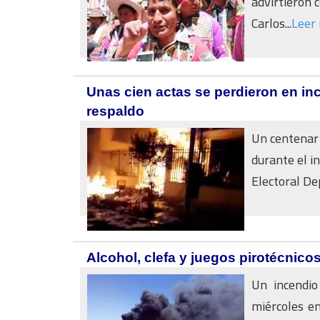
advirtieron 
Carlos...
Leer
Unas cien actas se perdieron en in
respaldo
Un centenar 
durante el i
Electoral De
Alcohol, clefa y juegos pirotécnic
Un incendio
miércoles en