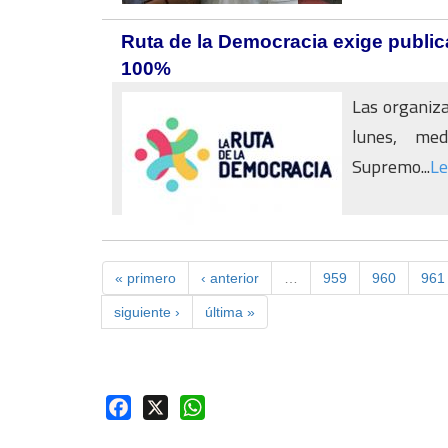
Ruta de la Democracia exige public
100%
Las organiza
lunes, med
Supremo...
Le
« primero
‹ anterior
…
959
960
961
siguiente ›
última »
Facebook
X
WhatsApp