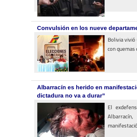
Convulsión en los nueve departamen
Bolivia vivió
con quemas d
Albarracín es herido en manifestac
dictadura no va a durar”
El exdefen
Albarracín
manifestación