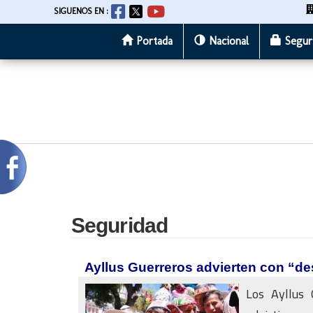
SIGUENOS EN :
Portada
Nacional
Segur
Pasar
al
contenido
principal
Seguridad
Ayllus Guerreros advierten con “de
Los Ayllus 