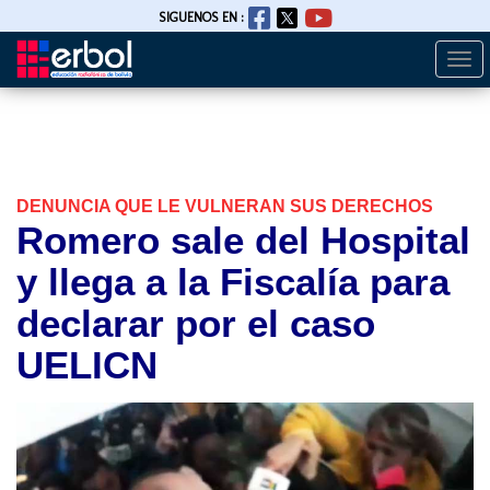
SIGUENOS EN :
Togg
Pasar
navi
al
contenido
principal
DENUNCIA QUE LE VULNERAN SUS DERECHOS
Romero sale del Hospital
y llega a la Fiscalía para
declarar por el caso
UELICN