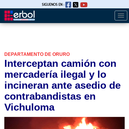
SIGUENOS EN :
Togg
Pasar
navi
al
contenido
principal
DEPARTAMENTO DE ORURO
Interceptan camión con
mercadería ilegal y lo
incineran ante asedio de
contrabandistas en
Vichuloma