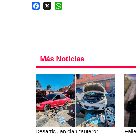
Facebook
X
WhatsApp
Más Noticias
Desarticulan clan “autero”
Fall