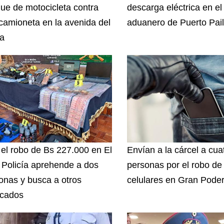
ue de motocicleta contra
descarga eléctrica en el
camioneta en la avenida del
aduanero de Puerto Pai
a
 el robo de Bs 227.000 en El
Envían a la cárcel a cua
, Policía aprehende a dos
personas por el robo de
onas y busca a otros
celulares en Gran Pode
icados