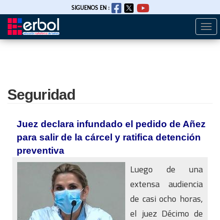
SIGUENOS EN :
Togg
Pasar
navi
al
contenido
principal
Seguridad
Juez declara infundado el pedido de Añez
para salir de la cárcel y ratifica detención
preventiva
Luego de una
extensa audiencia
de casi ocho horas,
el juez Décimo de