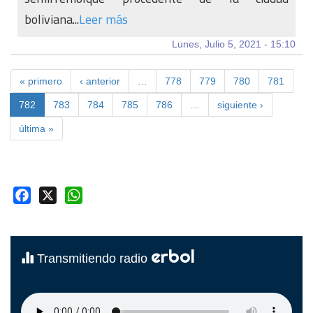
boliviana...
Leer más
Lunes, Julio 5, 2021 - 15:10
« primero
‹ anterior
…
778
779
780
781
782
783
784
785
786
…
siguiente ›
última »
Facebook
X
WhatsApp
erbol
Transmitiendo radio