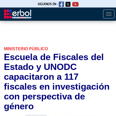
SIGUENOS EN :
Togg
Pasar
navi
al
contenido
principal
MINISTERIO PÚBLICO
Escuela de Fiscales del
Estado y UNODC
capacitaron a 117
fiscales en investigación
con perspectiva de
género