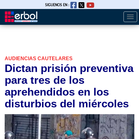
SIGUENOS EN :
Togg
Pasar
navi
al
contenido
principal
AUDIENCIAS CAUTELARES
Dictan prisión preventiva
para tres de los
aprehendidos en los
disturbios del miércoles