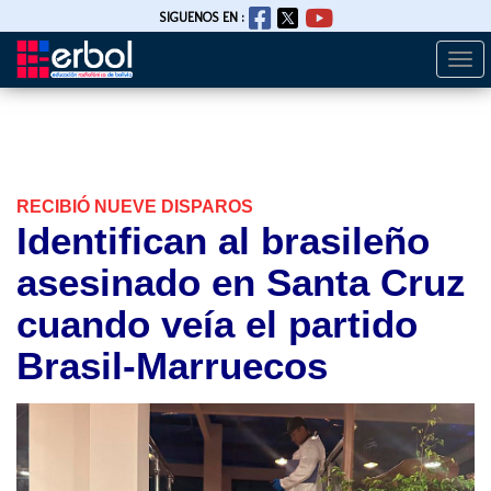
SIGUENOS EN :
Togg
Pasar
navi
al
contenido
principal
RECIBIÓ NUEVE DISPAROS
Identifican al brasileño
asesinado en Santa Cruz
cuando veía el partido
Brasil-Marruecos