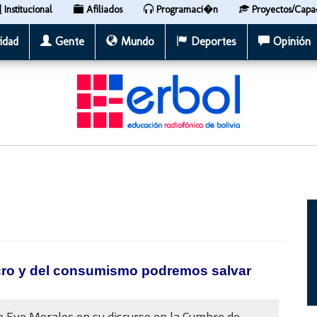
Institucional
Afiliados
Programaci�n
Proyectos/Capa
idad
Gente
Mundo
Deportes
Opinión
ucro y del consumismo podremos salvar
e Evo Morales en su discurso en la Cumbre de