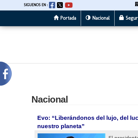
SIGUENOS EN :
Portada
Nacional
Segur
Pasar
al
contenido
principal
Nacional
Evo: “Liberándonos del lujo, del l
nuestro planeta”
El president