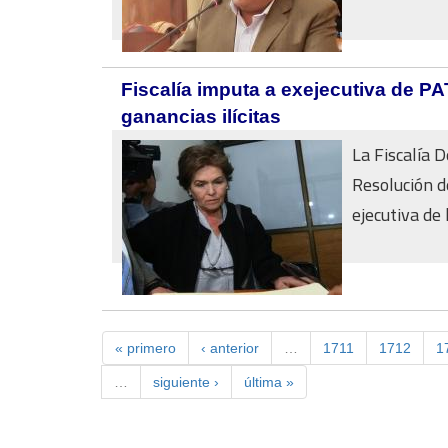
Fiscalía imputa a exejecutiva de P
ganancias ilícitas
La Fiscalía 
Resolución d
ejecutiva de 
« primero
‹ anterior
…
1711
1712
1
…
siguiente ›
última »