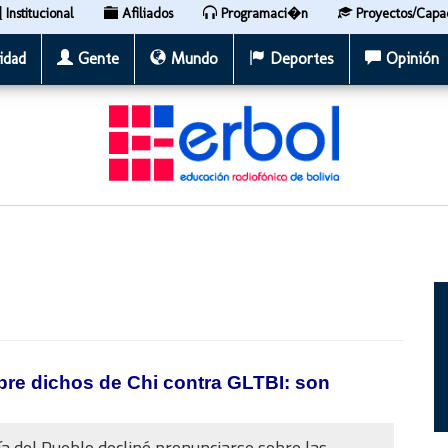
Institucional
Afiliados
Programaci�n
Proyectos/Capa
idad
Gente
Mundo
Deportes
Opinión
bre dichos de Chi contra GLTBI: son
a del Pueblo declinó pronunciarse sobre las