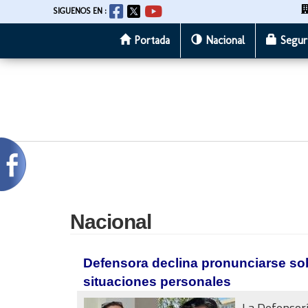
SIGUENOS EN :
Portada
Nacional
Segur
Pasar
al
contenido
principal
Nacional
Defensora declina pronunciarse so
situaciones personales
La Defensorí