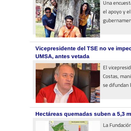
Una encuesta
el apoyo y e
gubernamenta
Vicepresidente del TSE no ve imped
UMSA, antes vetada
El vicepresi
Costas, mani
se difundan l
Hectáreas quemadas suben a 5,3 mil
La Fundación