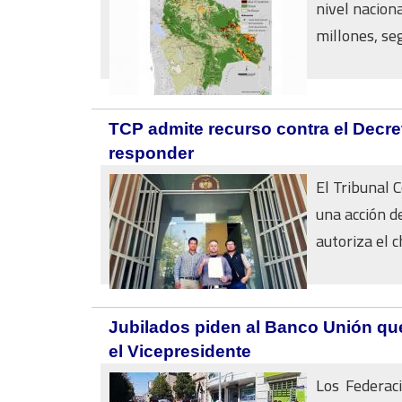
nivel nacion
millones, seg
TCP admite recurso contra el Decre
responder
El Tribunal C
una acción d
autoriza el c
Jubilados piden al Banco Unión que
el Vicepresidente
Los Federaci