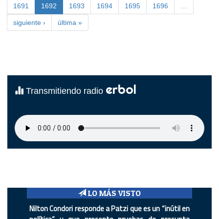
1691
1692
1693
1694
1695
1696
…
siguiente ›
última »
erbol
Transmitiendo radio
LO MÁS VISTO
Nilton Condori responde a Patzi que es un “inútil en