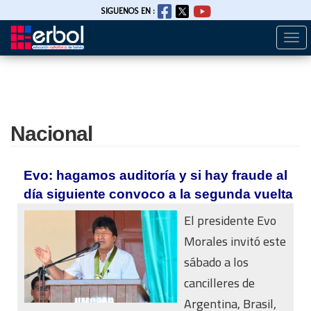
SIGUENOS EN :
Togg
Pasar
navi
al
contenido
principal
Nacional
Evo: hagamos auditoría y si hay fraude al
día siguiente convoco a la segunda vuelta
El presidente Evo
Morales invitó este
sábado a los
cancilleres de
Argentina, Brasil,