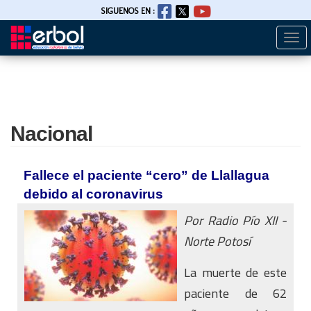
SIGUENOS EN :
Togg
Pasar
navi
al
contenido
principal
Nacional
Fallece el paciente “cero” de Llallagua
debido al coronavirus
Por Radio Pío XII -
Norte Potosí
La muerte de este
paciente de 62