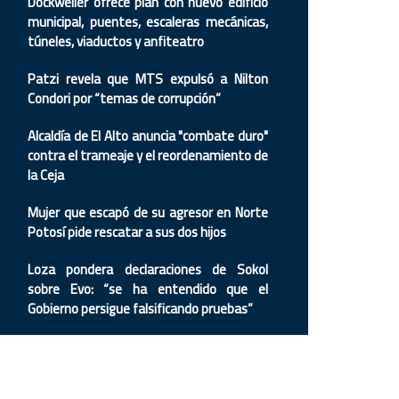
Dockweiler ofrece plan con nuevo edificio
municipal, puentes, escaleras mecánicas,
túneles, viaductos y anfiteatro
Patzi revela que MTS expulsó a Nilton
Condori por “temas de corrupción”
Alcaldía de El Alto anuncia "combate duro"
contra el trameaje y el reordenamiento de
la Ceja
Mujer que escapó de su agresor en Norte
Potosí pide rescatar a sus dos hijos
Loza pondera declaraciones de Sokol
sobre Evo: “se ha entendido que el
Gobierno persigue falsificando pruebas”