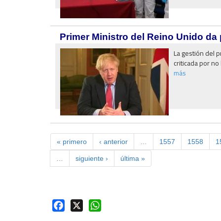
Primer Ministro del Reino Unido da
La gestión del p
criticada por no
más
« primero
‹ anterior
…
1557
1558
1
…
siguiente ›
última »
Facebook
X
WhatsApp