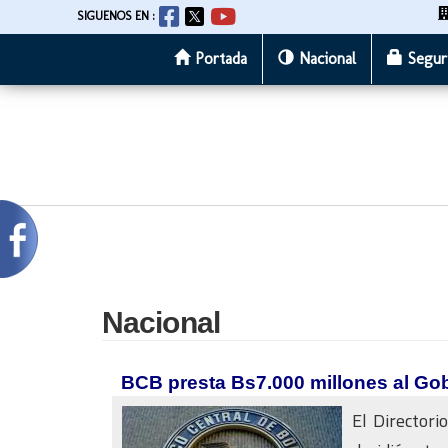
SIGUENOS EN :
Portada
Nacional
Segur
Pasar
al
contenido
principal
Nacional
BCB presta Bs7.000 millones al Gob
El Directori