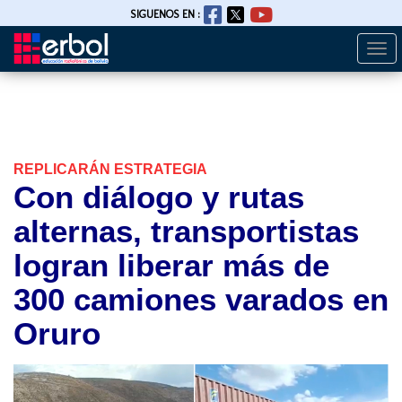
SIGUENOS EN :
Togg
Pasar
navi
al
contenido
principal
REPLICARÁN ESTRATEGIA
Con diálogo y rutas
alternas, transportistas
logran liberar más de
300 camiones varados en
Oruro