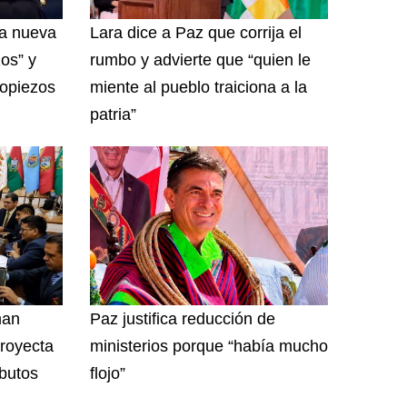
na nueva
Lara dice a Paz que corrija el
zos” y
rumbo y advierte que “quien le
ropiezos
miente al pueblo traiciona a la
patria”
man
Paz justifica reducción de
royecta
ministerios porque “había mucho
ibutos
flojo”