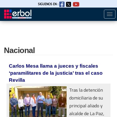
SIGUENOS EN :
Togg
Pasar
navi
al
contenido
principal
Nacional
Carlos Mesa llama a jueces y fiscales
‘paramilitares de la justicia’ tras el caso
Revilla
Tras la detención
domiciliaria de su
principal aliado y
alcalde de La Paz,