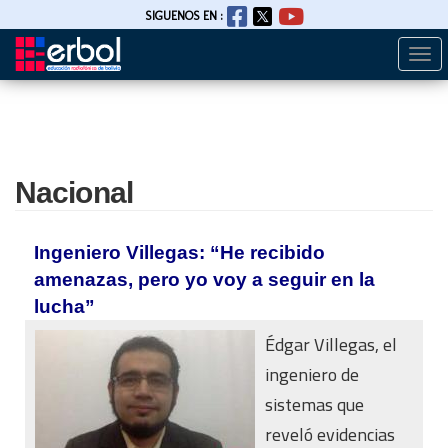
SIGUENOS EN :
Togg
Pasar
navi
al
contenido
principal
Nacional
Ingeniero Villegas: “He recibido
amenazas, pero yo voy a seguir en la
lucha”
Édgar Villegas, el
ingeniero de
sistemas que
reveló evidencias