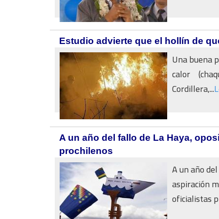
Estudio advierte que el hollín de qu
Una buena pa
calor (cha
Cordillera,...
L
A un año del fallo de La Haya, opos
prochilenos
A un año del
aspiración m
oficialistas p