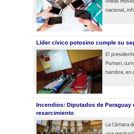
líneas móvil
nacional, inf
Líder cívico potosino cumple su s
El president
Pumari, cump
hambre, en d
Incendios: Diputados de Paraguay 
resarcimiento
La Cámara d
una resoluci