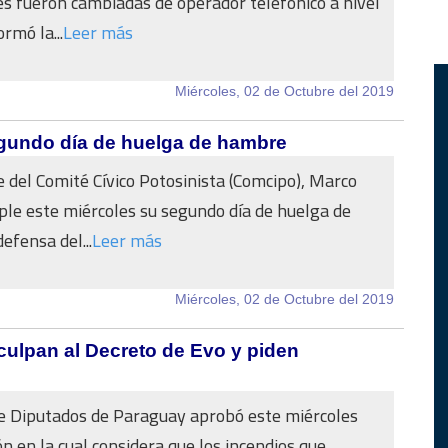
es fueron cambiadas de operador telefónico a nivel
ormó la...
Leer más
Miércoles, 02 de Octubre del 2019
egundo día de huelga de hambre
e del Comité Cívico Potosinista (Comcipo), Marco
le este miércoles su segundo día de huelga de
efensa del...
Leer más
Miércoles, 02 de Octubre del 2019
culpan al Decreto de Evo y piden
e Diputados de Paraguay aprobó este miércoles
ón en la cual considera que los incendios que