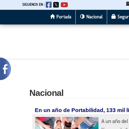
SIGUENOS EN :
Portada
Nacional
Segur
Pasar
al
contenido
principal
Nacional
En un año de Portabilidad, 133 mil
A un año del