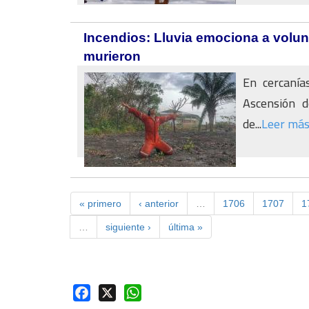
Incendios: Lluvia emociona a volun
murieron
En cercanía
Ascensión d
de...
Leer má
« primero
‹ anterior
…
1706
1707
1
…
siguiente ›
última »
Facebook
X
WhatsApp