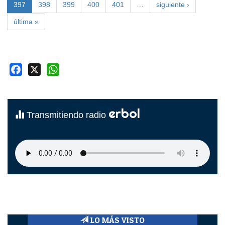
397
398
399
400
401
…
siguiente ›
última »
Facebook
X
WhatsApp
erbol
Transmitiendo radio
LO MÁS VISTO