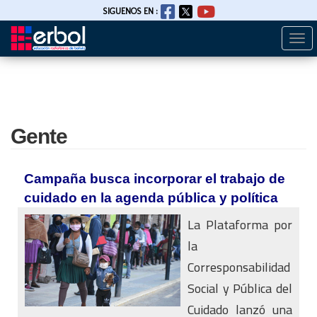
SIGUENOS EN :
Togg
Pasar
navi
al
contenido
principal
Gente
Campaña busca incorporar el trabajo de
cuidado en la agenda pública y política
La Plataforma por
la
Corresponsabilidad
Social y Pública del
Cuidado lanzó una