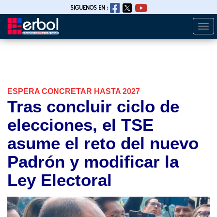
SIGUENOS EN :
Togg
Pasar
navi
al
contenido
principal
ESPERA CONCRETAR HASTA 2027
Tras concluir ciclo de
elecciones, el TSE
asume el reto del nuevo
Padrón y modificar la
Ley Electoral