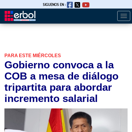
SIGUENOS EN :
Togg
Pasar
navi
al
contenido
principal
PARA ESTE MIÉRCOLES
Gobierno convoca a la
COB a mesa de diálogo
tripartita para abordar
incremento salarial