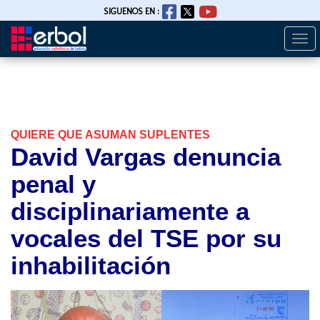
SIGUENOS EN :
Togg
Pasar
navi
al
contenido
principal
QUIERE QUE ASUMAN SUPLENTES
David Vargas denuncia
penal y
disciplinariamente a
vocales del TSE por su
inhabilitación