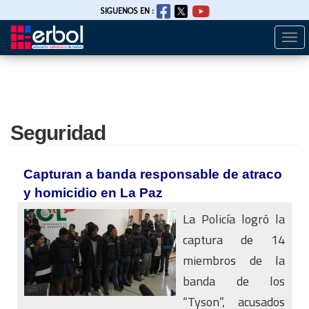
SIGUENOS EN :
Togg
Pasar
navi
al
contenido
principal
Seguridad
Capturan a banda responsable de atraco
y homicidio en La Paz
La Policía logró la
captura de 14
miembros de la
banda de los
“Tyson”, acusados