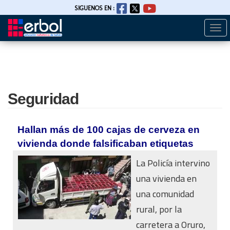
SIGUENOS EN :
Togg
Pasar
navi
al
contenido
principal
Seguridad
Hallan más de 100 cajas de cerveza en
vivienda donde falsificaban etiquetas
La Policía intervino
una vivienda en
una comunidad
rural, por la
carretera a Oruro,