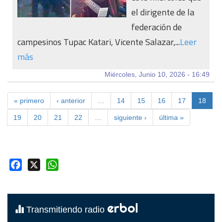
el dirigente de la
federación de
campesinos Tupac Katari, Vicente Salazar,...
Leer
más
Miércoles, Junio 10, 2026 - 16:49
« primero
‹ anterior
…
14
15
16
17
18
19
20
21
22
…
siguiente ›
última »
Facebook
X
WhatsApp
erbol
Transmitiendo radio