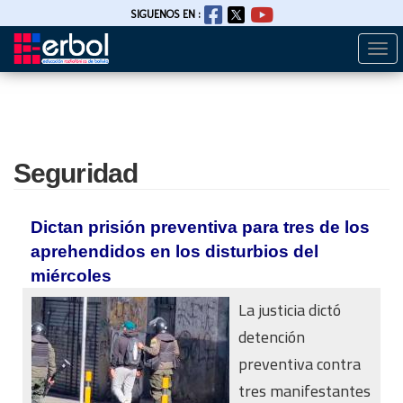
SIGUENOS EN :
Togg
Pasar
navi
al
contenido
principal
Seguridad
Dictan prisión preventiva para tres de los
aprehendidos en los disturbios del
miércoles
La justicia dictó
detención
preventiva contra
tres manifestantes