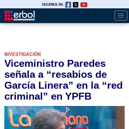
SIGUENOS EN :
Togg
Pasar
navi
al
contenido
principal
INVESTIGACIÓN
Viceministro Paredes
señala a “resabios de
García Linera” en la “red
criminal” en YPFB