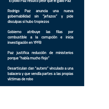
“El pollo Paz resultó peor que el gallo Paz”
Rodrigo Paz anuncia una nueva
gobernabilidad sin “jefazos” y pide
disculpas si hubo tropiezos
Gobierno atribuye las filas por
combustible a la corrupción e inicia
investigación en YPFB
Paz justifica reducción de ministerios
porque “había mucho flojo”
Desarticulan clan “autero” vinculado a una
balacera y que vendía partes a las propias
víctimas de robo