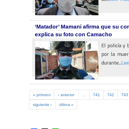
‘Matador’ Mamani afirma que su con
explica su foto con Camacho
El policía y
por la muer
durante...
Lee
« primero
‹ anterior
…
741
742
743
siguiente ›
última »