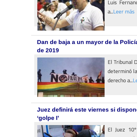
Luis Fernan
a...
Leer más
Dan de baja a un mayor de la Policía
de 2019
El Tribunal 
determinó la
derecho a...
L
Juez definirá este viernes si dispo
‘golpe I’
El Juez 10º