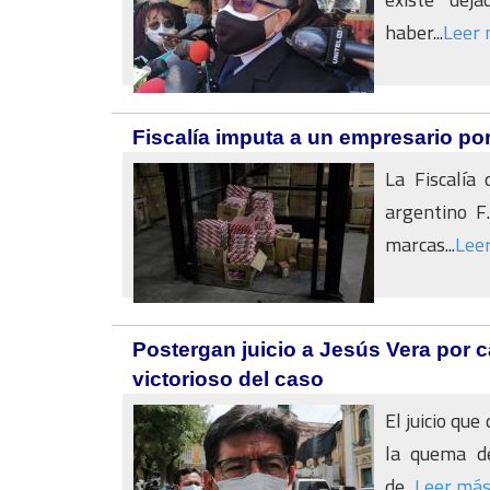
haber...
Leer
Fiscalía imputa a un empresario por
La Fiscalía
argentino F.
marcas...
Lee
Postergan juicio a Jesús Vera por c
victorioso del caso
El juicio que
la quema d
de...
Leer má