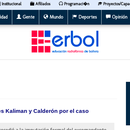
Institucional
Afiliados
Programaci�n
Proyectos/Capa
idad
Gente
Mundo
Deportes
Opinión
s Kaliman y Calderón por el caso
procedió a la imputación formal del excomandante