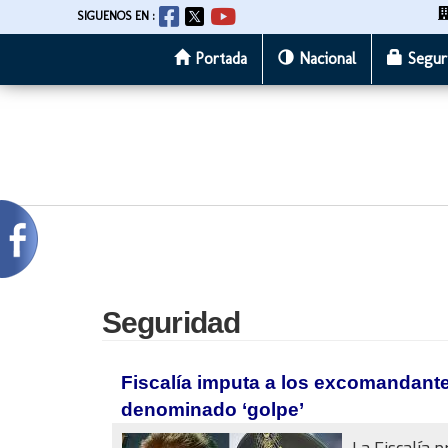
SIGUENOS EN :
Portada
Nacional
Segur
Pasar
al
contenido
principal
Seguridad
Fiscalía imputa a los excomandante
denominado ‘golpe’
La Fiscalía 