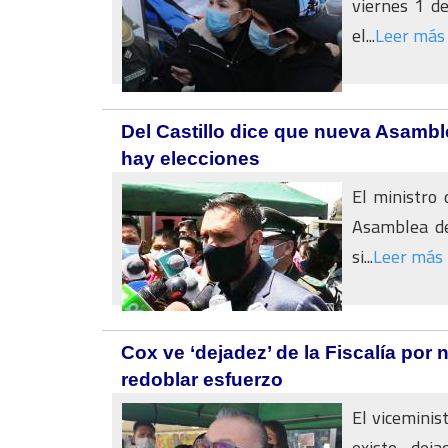
viernes 1 de
el...
Leer más
Del Castillo dice que nueva Asambl
hay elecciones
El ministro 
Asamblea de
si...
Leer más
Cox ve ‘dejadez’ de la Fiscalía por
redoblar esfuerzo
El viceminis
existe dej