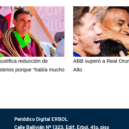
justifica reducción de
ABB superó a Real Orur
sterios porque “había mucho
Alto
”
Periódico Digital ERBOL
Calle Ballivián Nº 1323, Edif. Erbol. 4to. piso