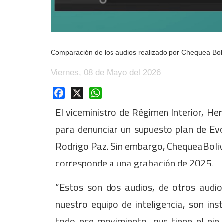
Comparación de los audios realizado por Chequea Boli
Viernes, 08 de Mayo del 2026
Facebook
X
WhatsApp
El viceministro de Régimen Interior, He
para denunciar un supuesto plan de Evo
Rodrigo Paz. Sin embargo, ChequeaBolivi
corresponde a una grabación de 2025.
“Estos son dos audios, de otros aud
nuestro equipo de inteligencia, son in
todo ese movimiento, que tiene el eje