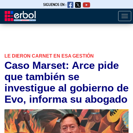
SIGUENOS EN :
Togg
Pasar
navi
al
contenido
principal
LE DIERON CARNET EN ESA GESTIÓN
Caso Marset: Arce pide
que también se
investigue al gobierno de
Evo, informa su abogado