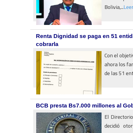
Bolivia,...
Lee
Renta Dignidad se paga en 51 entid
cobrarla
Con el objet
ahora los fa
de las 51 ent
BCB presta Bs7.000 millones al Gob
El Directori
decidió ot