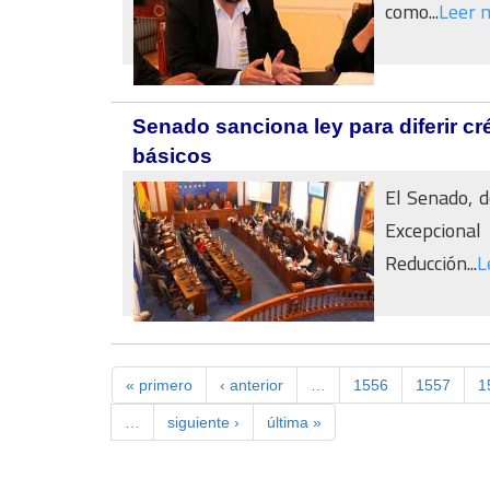
como...
Leer 
Senado sanciona ley para diferir cré
básicos
El Senado, d
Excepciona
Reducción...
L
« primero
‹ anterior
…
1556
1557
1
…
siguiente ›
última »