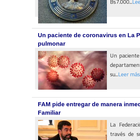
Bs7.000...
Le
Un paciente de coronavirus en La 
pulmonar
Un paciente 
departamento
su...
Leer más
FAM pide entregar de manera inmed
Familiar
La Federaci
través de s