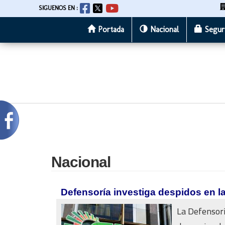
SIGUENOS EN :
Portada
Nacional
Segur
Pasar
al
contenido
principal
Nacional
Defensoría investiga despidos en l
La Defensorí