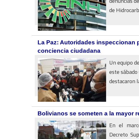
denuncias de
de Hidrocarb
La Paz: Autoridades inspeccionan 
conciencia ciudadana
Un equipo de
este sábado 
destacaron la
Bolivianos se someten a la mayor re
En el marco
Decreto Sup