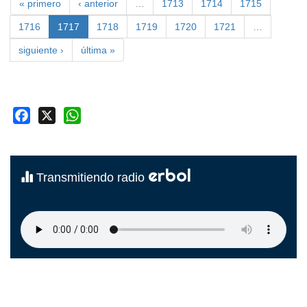
« primero
‹ anterior
…
1713
1714
1715
1716
1717
1718
1719
1720
1721
…
siguiente ›
última »
Facebook
X
WhatsApp
erbol
Transmitiendo radio