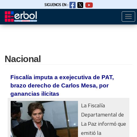
SIGUENOS EN :
Togg
Pasar
navi
al
contenido
principal
Nacional
Fiscalía imputa a exejecutiva de PAT,
brazo derecho de Carlos Mesa, por
ganancias ilícitas
La Fiscalía
Departamental de
La Paz informó que
emitió la