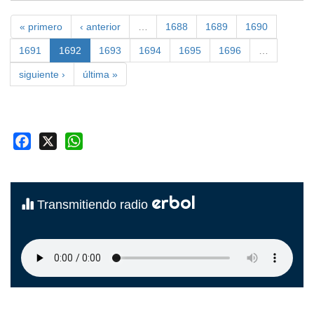
« primero
‹ anterior
…
1688
1689
1690
1691
1692
1693
1694
1695
1696
…
siguiente ›
última »
Facebook
X
WhatsApp
erbol
Transmitiendo radio