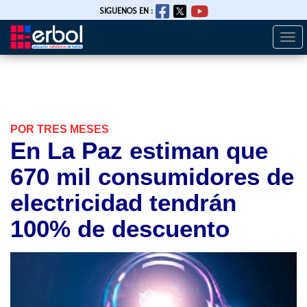
SIGUENOS EN :
Togg
Pasar
navi
al
contenido
principal
POR TRES MESES
En La Paz estiman que
670 mil consumidores de
electricidad tendrán
100% de descuento