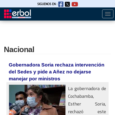
SIGUENOS EN :
Togg
Pasar
navi
al
contenido
principal
Nacional
Gobernadora Soria rechaza intervención
del Sedes y pide a Añez no dejarse
manejar por ministros
La gobernadora de
Cochabamba,
Esther Soria,
rechazó este