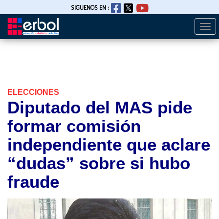
SIGUENOS EN :
Togg
Pasar
navi
al
contenido
principal
ELECCIONES
Diputado del MAS pide
formar comisión
independiente que aclare
“dudas” sobre si hubo
fraude