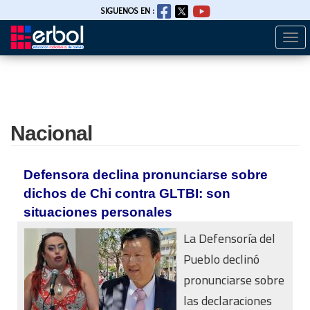
SIGUENOS EN :
Togg
Pasar
navi
al
contenido
principal
Nacional
Defensora declina pronunciarse sobre
dichos de Chi contra GLTBI: son
situaciones personales
La Defensoría del
Pueblo declinó
pronunciarse sobre
las declaraciones