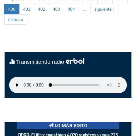
400
401
402
403
404
…
siguiente ›
última »
erbol
Transmitiendo radio
LO MÁS VISTO
DDRR-El Alto: investigan 4.070 registros y unas 775